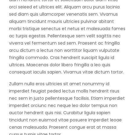
orci seieed et ultrices elit. Aliquam arcu purus lacinia
sed diam quis ullamcorper venenatis sem. Vivamus
aliquam tincidunt mauris ultricies pulvinar abitant
morbi tristique senectus et netus et malesuada fames
ac turpis egestas. Pellentesque sem velit sagittis nec
viverra vel fermentum sed sem. Praesent ac fringilla
arcu dictum a lectus non worttitor liquam vulputate
fringilla commodo. Cras hendrerit suscipit ligula id
ultrices. Maecenas dolor libero fringilla a leo quis
consequat iaculis sapien. Vivamus vitae dictum tortor.
Zullam nulla eros ultricies sit amet nonummy id
imperdiet feugiat peded lectus mollis hendrerit risus
nec sem in justo pellentesque facilisis. Etiam imperdiet
imperdiet orciunc nec neque leo dolor tempus non
auctor hendrerit quis nisi. Curabitur ligula sapien
tincidunt non euismod vitae posuere imperdiet leoae
cenas malesuada. Praesent congue erat at massa
cursus turpis vitae tortor.