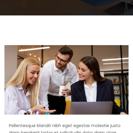
Pellentesque blandit nibh eget egestas molestie justo
diam hendrerit tortor et sollicitudin dolor diam vitae