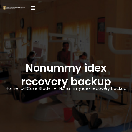
Nonummy idex
recovery backup
Home
Case Study
Nonummy idex recovery backup